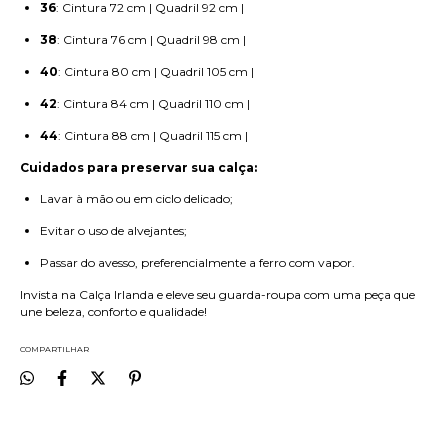
36
: Cintura 72 cm | Quadril 92 cm |
38
: Cintura 76 cm | Quadril 98 cm |
40
: Cintura 80 cm | Quadril 105 cm |
42
: Cintura 84 cm | Quadril 110 cm |
44
: Cintura 88 cm | Quadril 115 cm |
Cuidados para preservar sua calça:
Lavar à mão ou em ciclo delicado;
Evitar o uso de alvejantes;
Passar do avesso, preferencialmente a ferro com vapor.
Invista na Calça Irlanda e eleve seu guarda-roupa com uma peça que
une beleza, conforto e qualidade!
COMPARTILHAR