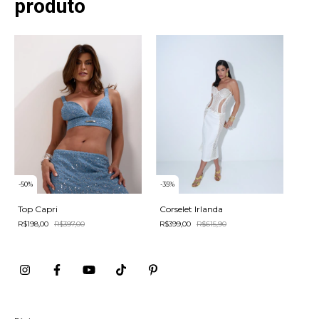
produto
-
50
%
-
35
%
Top Capri
Corselet Irlanda
R$198,00
R$397,00
R$399,00
R$615,90