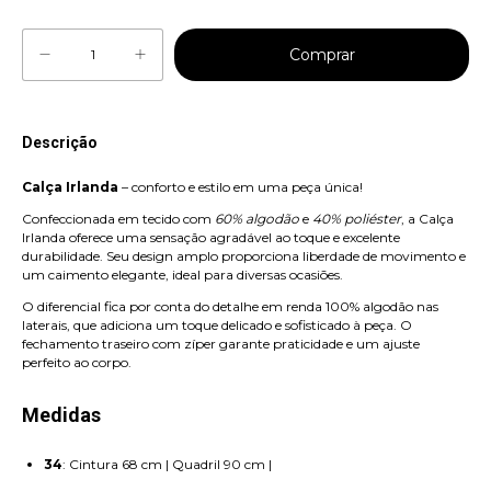
Descrição
Calça Irlanda
– conforto e estilo em uma peça única!
Confeccionada em tecido com
60% algodão
e
40% poliéster
, a Calça
Irlanda oferece uma sensação agradável ao toque e excelente
durabilidade. Seu design amplo proporciona liberdade de movimento e
um caimento elegante, ideal para diversas ocasiões.
O diferencial fica por conta do detalhe em renda 100% algodão nas
laterais, que adiciona um toque delicado e sofisticado à peça. O
fechamento traseiro com zíper garante praticidade e um ajuste
perfeito ao corpo.
Medidas
34
: Cintura 68 cm | Quadril 90 cm |