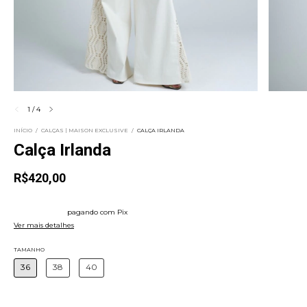
1
/
4
INÍCIO
/
CALÇAS | MAISON EXCLUSIVE
/
CALÇA IRLANDA
Calça Irlanda
R$420,00
4
x
de
R$105,00
sem juros
5% de desconto
pagando com Pix
Ver mais detalhes
TAMANHO
36
38
40
Atenção, última peça!