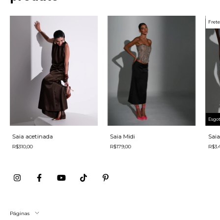
Frete
Esgo
Saia acetinada
Saia Midi
Sai
R$310,00
R$179,00
R$3.
Páginas