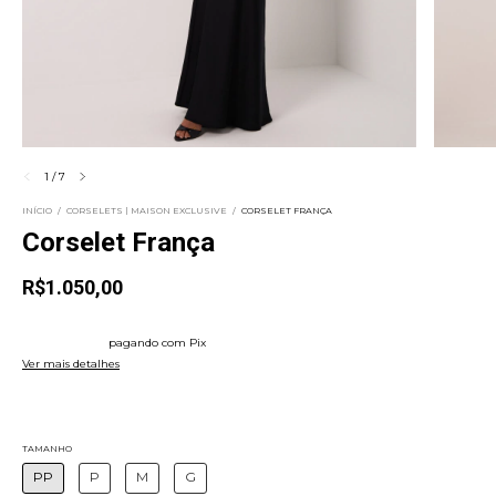
1
/
7
INÍCIO
/
CORSELETS | MAISON EXCLUSIVE
/
CORSELET FRANÇA
Corselet França
R$1.050,00
4
x
de
R$262,50
sem juros
5% de desconto
pagando com Pix
Ver mais detalhes
Frete grátis
TAMANHO
PP
P
M
G