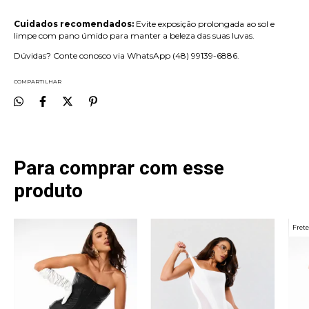
Cuidados recomendados:
Evite exposição prolongada ao sol e
limpe com pano úmido para manter a beleza das suas luvas.
Dúvidas? Conte conosco via WhatsApp (48) 99139-6886.
COMPARTILHAR
Para comprar com esse
produto
Frete