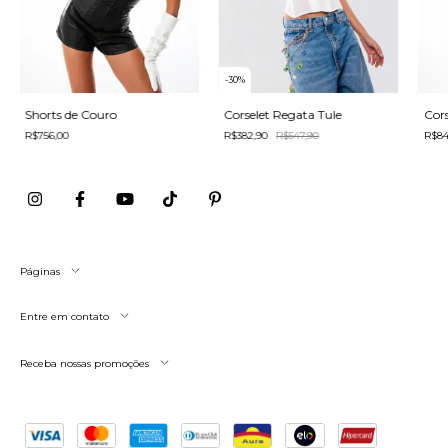
-
30
%
Shorts de Couro
Corselet Regata Tule
Cor
R$756,00
R$382,90
R$547,90
R$84
Páginas
Entre em contato
Receba nossas promoções