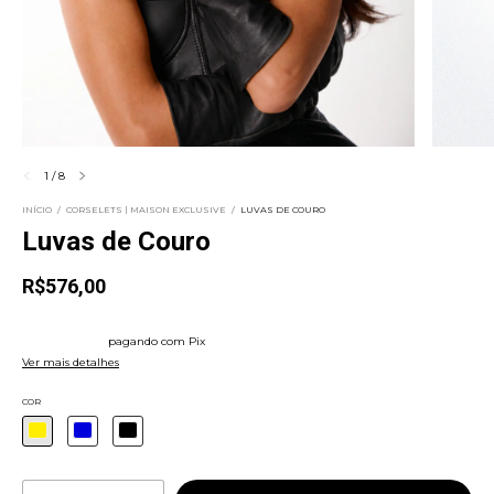
1
/
8
INÍCIO
/
CORSELETS | MAISON EXCLUSIVE
/
LUVAS DE COURO
Luvas de Couro
R$576,00
4
x
de
R$144,00
sem juros
5% de desconto
pagando com Pix
Ver mais detalhes
COR